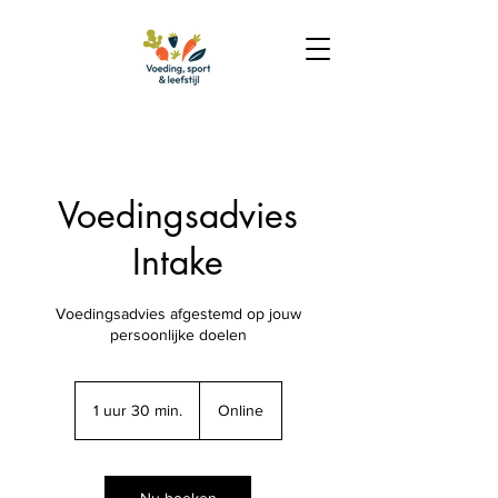
Voedingsadvies
Intake
Voedingsadvies afgestemd op jouw
persoonlijke doelen
1 uur 30 min.
1
Online
u
u
3
0