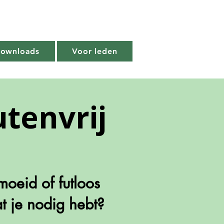
Downloads
Voor leden
tenvrij
rmoeid of futloos
at je nodig hebt?