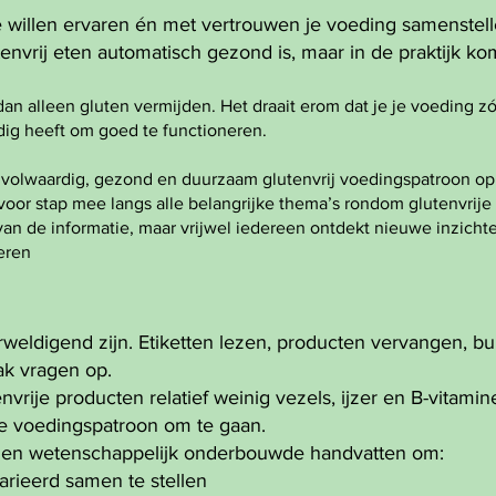
 willen ervaren én met vertrouwen je voeding samenstelle
vrij eten automatisch gezond is, maar in de praktijk kom
dan alleen gluten vermijden. Het draait erom dat je je voeding zó
odig heeft om goed te functioneren.
n volwaardig, gezond en duurzaam glutenvrij voedingspatroon opb
oor stap mee langs alle belangrijke thema’s rondom glutenvrije
van de informatie, maar vrijwel iedereen ontdekt nieuwe inzichte
eren
rweldigend zijn. Etiketten lezen, producten vervangen, b
aak vragen op.
nvrije producten relatief weinig vezels, ijzer en B-vitami
je voedingspatroon om te gaan.
e en wetenschappelijk onderbouwde handvatten om:
arieerd samen te stellen