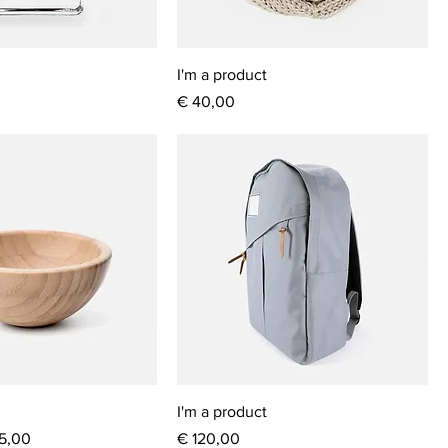
I'm a product
Prijs
€ 40,00
I'm a product
koopprijs
Prijs
5,00
€ 120,00