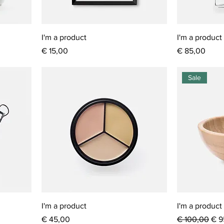
I'm a product
I'm a product
Prijs
Prijs
€ 15,00
€ 85,00
Sale
I'm a product
I'm a product
Prijs
Normale prijs
Ver
€ 45,00
€ 100,00
€ 9