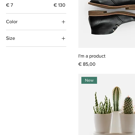
€ 7
€ 130
Color
Size
Large
I'm a product
Medium
Prijs
€ 85,00
One size
Small
New